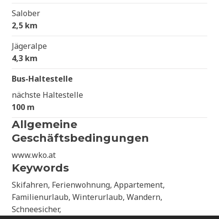
Salober
2,5 km
Jägeralpe
4,3 km
Bus-Haltestelle
nächste Haltestelle
100 m
Allgemeine
Geschäftsbedingungen
www.wko.at
Keywords
Skifahren, Ferienwohnung, Appartement,
Familienurlaub, Winterurlaub, Wandern,
Schneesicher,