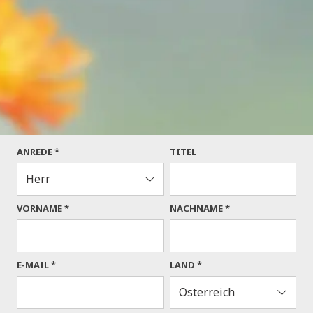
Anreise
Abreise
2
0
Kinder
Erwachsene
Persönliche Daten
ANREDE *
TITEL
VORNAME
*
NACHNAME
*
E-MAIL
*
LAND *