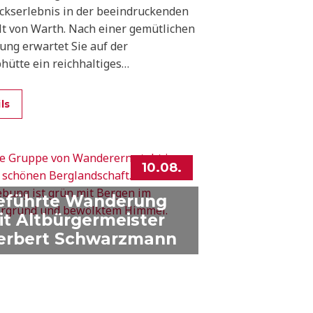
ckserlebnis in der beeindruckenden
t von Warth. Nach einer gemütlichen
ng erwartet Sie auf der
hütte ein reichhaltiges
hstück mit regionalen Spezialitäten
 Walsertal und dem Bregenzerwald.
ls
10.08.
eführte Wanderung
it Altbürgermeister
erbert Schwarzmann