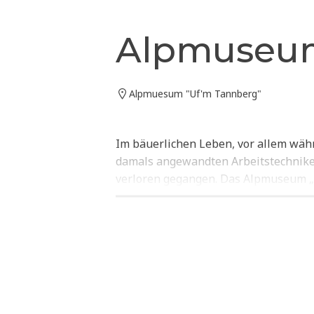
Alpmuseum
Alpmuesum "Uf'm Tannberg"
Im bäuerlichen Leben, vor allem währ
damals angewandten Arbeitstechniken
verloren gegangen. Das Alpmuseum „U