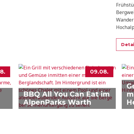
Frühstü
Bergwel
Wanderu
Hochalp
Bergfrü
aus dem
Detai
8.
09.08.
G
BBQ All You Can Eat im
m
AlpenParks Warth
H